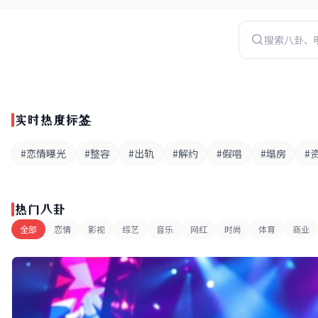
实时热度标签
#恋情曝光
#整容
#出轨
#解约
#假唱
#塌房
#
热门八卦
全部
恋情
影视
综艺
音乐
网红
时尚
体育
商业