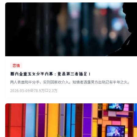
恋情
圈内金童玉女分手内幕：竟是第三者插足！
两人表面和平分手，实则因新欢介入。知情者透露男方出轨已有半年之久。
2026-05-09
78.9万
2.3万