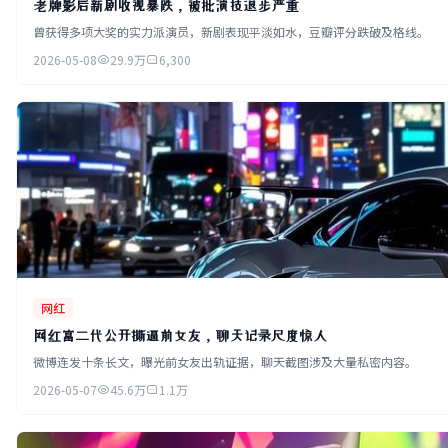
老牌影后新剧收视暴跌，被批演技退步严重
曾获得多项大奖的实力派演员，新剧表现平淡如水，豆瓣评分跌破及格线。
2026-05-08
29.9万
6,300
网红
网红富二代公开撕逼前女友，聊天记录尺度惊人
微博连发十条长文，曝光前女友出轨证据，聊天截图涉及大量私密内容。
2026-05-07
45.6万
1.1万