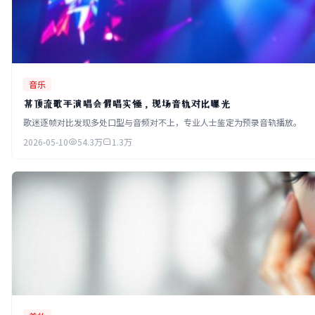
音乐
某顶流歌手演唱会假唱实锤，现场音轨对比曝光
歌迷逐帧对比发现多处口型与音频对不上，专业人士鉴定为预录音轨播放。
2026-05-10
54.3万
1.3万