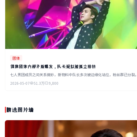
团体
偶像团体内部矛盾爆发，队长疑似被孤立排挤
七人男团成员之间关系微妙，新物料中队长多次被边缘化站位，粉丝群已分裂
2026-05-07
51.3万
9,800
精选图片墙