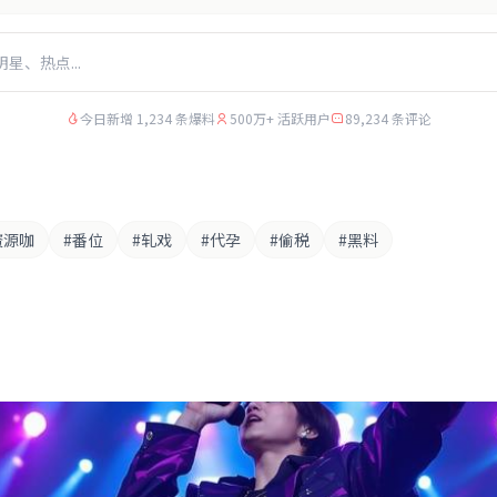
今日新增 1,234 条爆料
500万+ 活跃用户
89,234 条评论
资源咖
#番位
#轧戏
#代孕
#偷税
#黑料