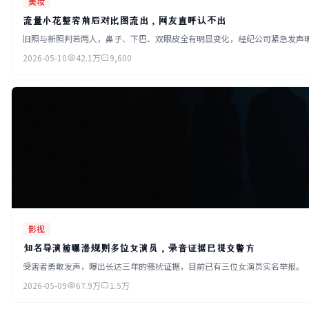
美妆
流量小花整容前后对比图流出，网友直呼认不出
旧照与新照判若两人，鼻子、下巴、双眼皮全有明显变化，经纪公司紧急发声
2026-05-10
42.1万
9,600
影视
知名导演被曝潜规则多位女演员，录音证据已提交警方
受害者勇敢发声，曝出长达三年的骚扰证据，目前已有三位女演员实名举报。
2026-05-09
67.9万
1.5万