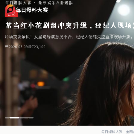
每日爆料大赛 · 最新娱乐八卦爆料
每日爆料大赛
独家
某当红小花剧组冲突升级，经纪人现场
片场突发争执！女星与导演意见不合，经纪人情绪失控直接现场开撕
2026-05-09
723,100
每日爆料大赛 - 