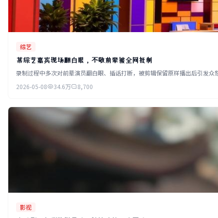
综艺
某综艺嘉宾现场翻白眼，不敬前辈被全网抵制
录制过程中多次对前辈演员翻白眼、插话打断，被剪辑保留原样播出后引发众
2026-05-08
34.6万
8,700
影视