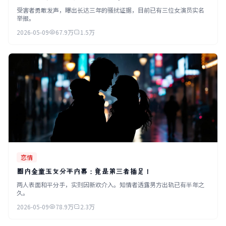
受害者勇敢发声，曝出长达三年的骚扰证据，目前已有三位女演员实名
举报。
2026-05-09
67.9万
1.5万
恋情
圈内金童玉女分手内幕：竟是第三者插足！
两人表面和平分手，实则因新欢介入。知情者透露男方出轨已有半年之
久。
2026-05-09
78.9万
2.3万