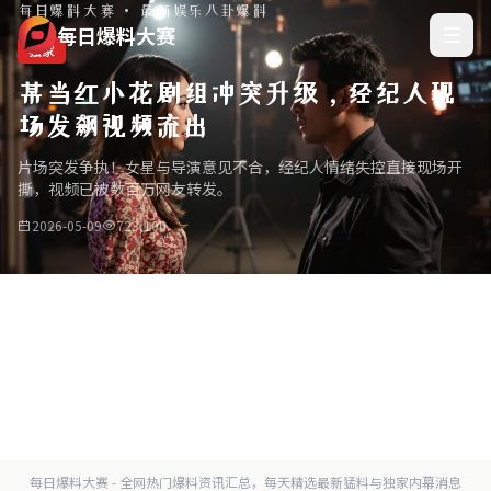
每日爆料大赛 · 最新娱乐八卦爆料
每日爆料大赛
独家
某当红小花剧组冲突升级，经纪人现
场发飙视频流出
片场突发争执！女星与导演意见不合，经纪人情绪失控直接现场开
撕，视频已被数百万网友转发。
2026-05-09
723,100
每日爆料大赛 - 全网热门爆料资讯汇总，每天精选最新猛料与独家内幕消息