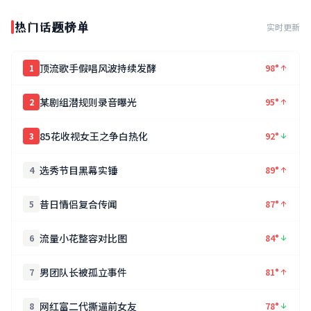
热门话题榜单
实时更新
顶流歌手假唱风波持续发酵
1
98°
某剧组潜规则录音曝光
2
95°
85花收视女王之争白热化
3
92°
选秀节目黑幕实锤
4
89°
昔日情侣复合传闻
5
87°
流量小花整容对比图
6
84°
男团队长被孤立事件
7
81°
网红富二代撕逼前女友
8
78°