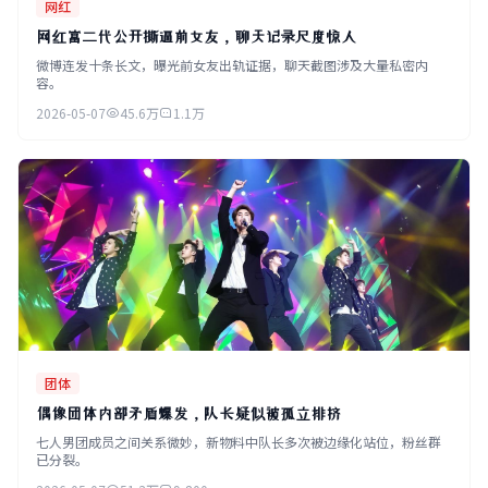
网红
网红富二代公开撕逼前女友，聊天记录尺度惊人
微博连发十条长文，曝光前女友出轨证据，聊天截图涉及大量私密内
容。
2026-05-07
45.6万
1.1万
团体
偶像团体内部矛盾爆发，队长疑似被孤立排挤
七人男团成员之间关系微妙，新物料中队长多次被边缘化站位，粉丝群
已分裂。