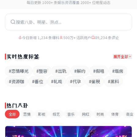
每日更新 1000+ 条娱乐资讯
覆盖 2000+ 位明星动态
今日新增 1,234 条爆料
500万+ 活跃用户
89,234 条评论
实时热度标签
展开全部
#恋情曝光
#整容
#出轨
#解约
#假唱
#塌房
#资源咖
#番位
#轧戏
#代孕
#偷税
#黑料
热门八卦
全部
恋情
影视
综艺
音乐
网红
时尚
体育
商业