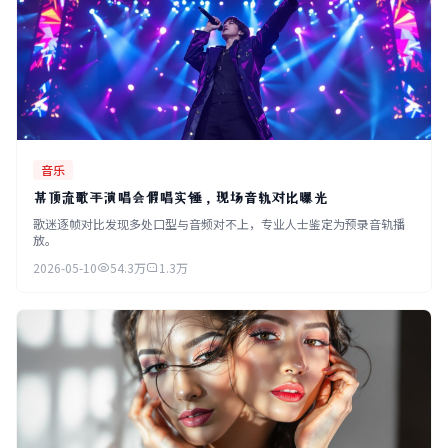
音乐
某顶流歌手演唱会假唱实锤，现场音轨对比曝光
歌迷逐帧对比发现多处口型与音频对不上，专业人士鉴定为预录音轨播
放。
2026-05-10
54.3万
1.3万