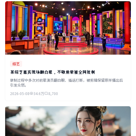
综艺
某综艺嘉宾现场翻白眼，不敬前辈被全网抵制
录制过程中多次对前辈演员翻白眼、插话打断，被剪辑保留原样播出后
引发众怒。
2026-05-08
34.6万
8,700