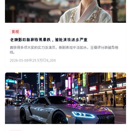
影视
老牌影后新剧收视暴跌，被批演技退步严重
曾获得多项大奖的实力派演员，新剧表现平淡如水，豆瓣评分跌破及格
线。
2026-05-08
29.9万
6,300