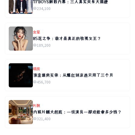
TFBOYS解散内幕：三人真实关系大揭秘
234,100
女星
85花之争：谁才是真正的收视女王？
189,200
塌房
顶流塌房实录：从爆红到凉透只用了三个月
456,700
片酬
内娱片酬大起底：一线演员一部戏能拿多少钱？
321,400