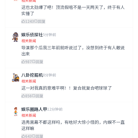
相关新闻
这也太劲爆了吧！顶流假唱不是一天两天了，终于有人
实锤了
1243
回复
娱乐侦探社
5分钟前
相关新闻
导演那个瓜我三年前就听说过了，没想到终于有人敢说
出来
987
回复
八卦挖掘机
8分钟前
相关新闻
这一对我真的意难平啊！！复合就复合吧球球了
856
回复
娱乐圈路人甲
12分钟前
相关新闻
选秀黑幕不都这样吗，有啥好大惊小怪的，内娱不一直
这样嘛
643
回复