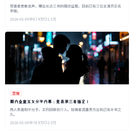
受害者勇敢发声，曝出长达三年的骚扰证据，目前已有三位女演员实名
举报。
2026-05-09
67.9万
1.5万
恋情
圈内金童玉女分手内幕：竟是第三者插足！
两人表面和平分手，实则因新欢介入。知情者透露男方出轨已有半年之
久。
2026-05-09
78.9万
2.3万