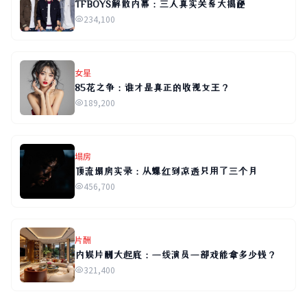
TFBOYS解散内幕：三人真实关系大揭秘
234,100
女星
85花之争：谁才是真正的收视女王？
189,200
塌房
顶流塌房实录：从爆红到凉透只用了三个月
456,700
片酬
内娱片酬大起底：一线演员一部戏能拿多少钱？
321,400