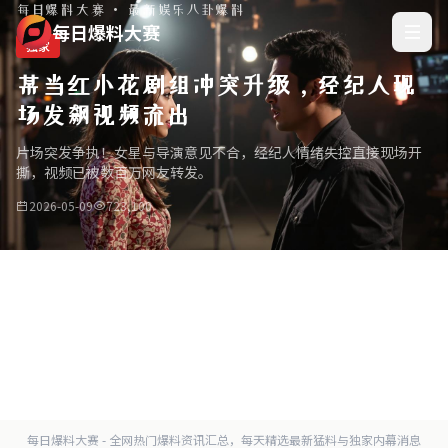
每日爆料大赛 · 最新娱乐八卦爆料
每日爆料大赛
独家
某当红小花剧组冲突升级，经纪人现
场发飙视频流出
片场突发争执！女星与导演意见不合，经纪人情绪失控直接现场开
撕，视频已被数百万网友转发。
2026-05-09
723,100
每日爆料大赛 - 全网热门爆料资讯汇总，每天精选最新猛料与独家内幕消息