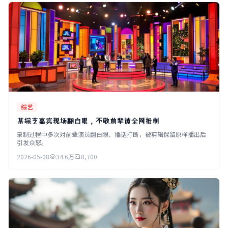
综艺
某综艺嘉宾现场翻白眼，不敬前辈被全网抵制
录制过程中多次对前辈演员翻白眼、插话打断，被剪辑保留原样播出后
引发众怒。
2026-05-08
34.6万
8,700