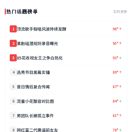
热门话题榜单
实时更新
顶流歌手假唱风波持续发酵
1
98°
某剧组潜规则录音曝光
2
95°
85花收视女王之争白热化
3
92°
选秀节目黑幕实锤
4
89°
昔日情侣复合传闻
5
87°
流量小花整容对比图
6
84°
男团队长被孤立事件
7
81°
网红富二代撕逼前女友
8
78°