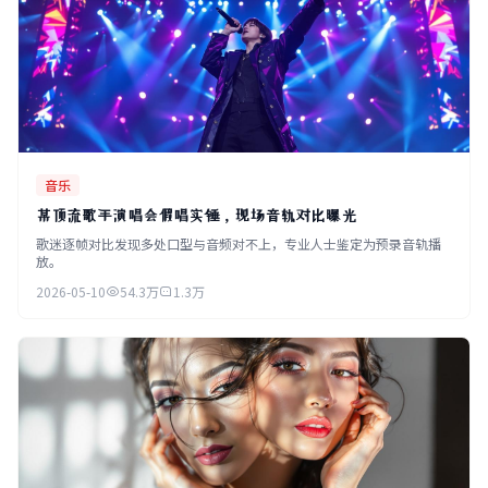
音乐
某顶流歌手演唱会假唱实锤，现场音轨对比曝光
歌迷逐帧对比发现多处口型与音频对不上，专业人士鉴定为预录音轨播
放。
2026-05-10
54.3万
1.3万