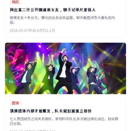
网红
网红富二代公开撕逼前女友，聊天记录尺度惊人
微博连发十条长文，曝光前女友出轨证据，聊天截图涉及大量私密内
容。
2026-05-07
45.6万
1.1万
团体
偶像团体内部矛盾爆发，队长疑似被孤立排挤
七人男团成员之间关系微妙，新物料中队长多次被边缘化站位，粉丝群
已分裂。