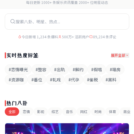
每日更新 1000+ 条娱乐资讯
覆盖 2000+ 位明星动态
今日新增 1,234 条爆料
500万+ 活跃用户
89,234 条评论
实时热度标签
展开全部
#恋情曝光
#整容
#出轨
#解约
#假唱
#塌房
#资源咖
#番位
#轧戏
#代孕
#偷税
#黑料
热门八卦
全部
恋情
影视
综艺
音乐
网红
时尚
体育
商业