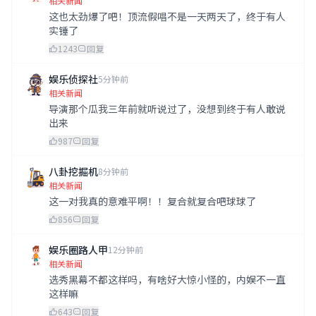
相关新闻
这也太劲爆了吧！顶流假唱不是一天两天了，终于有人
实锤了
1243
回复
娱乐侦探社
5分钟前
相关新闻
导演那个瓜我三年前就听说过了，没想到终于有人敢说
出来
987
回复
八卦挖掘机
8分钟前
相关新闻
这一对我真的意难平啊！！复合就复合吧球球了
856
回复
娱乐圈路人甲
12分钟前
相关新闻
选秀黑幕不都这样吗，有啥好大惊小怪的，内娱不一直
这样嘛
643
回复