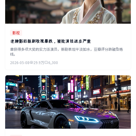
影视
老牌影后新剧收视暴跌，被批演技退步严重
曾获得多项大奖的实力派演员，新剧表现平淡如水，豆瓣评分跌破及格
线。
2026-05-08
29.9万
6,300